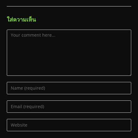
ใส่ความเห็น