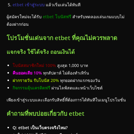
etbet เข้าสู่ระบบ
แล้วเริ่มเล่นได้ทันที
ผู้สมัครใหม่จะได้รับ
etbet โบนัสฟรี
สำหรับทดลองเล่นเกมแบบไม่
ต้องฝากก่อน
โปรโมชั่นเด่นจาก etbet ที่คุณไม่ควรพลาด
แจกจริง ใช้ได้จริง ถอนเงินได้
โบนัสสมาชิกใหม่ 100%
สูงสุด 1,000 บาท
คืนยอดเสีย 10%
ทุกสัปดาห์ ไม่ต้องทำเทิร์น
ฝากรายวัน รับโบนัส 20%
ทุกยอดฝากแรกของวัน
กิจกรรมลุ้นเครดิตฟรี
ผ่านไลฟ์สดและหน้าเว็บไซต์
เพียงเข้าสู่ระบบและเลือกรับสิทธิ์ที่ต้องการได้ทันทีในเมนูโปรโมชั่น
คำถามที่พบบ่อยเกี่ยวกับ etbet
Q: etbet เป็นเว็บตรงจริงไหม?